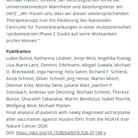
Universitätsmedizin Mannheim und Abteilungsleiter am
DKFZ. „Wir freuen uns, dass wir diesen vielversprechenden
Therapieansatz nun mit Förderung des Nationalen
Centrums für Tumorerkrankungen in einer multizentrischen
randomisierten Phase 2 Studie auf seine Wirksamkeit
prüfen können.“
Publikation
Lukas Bunse, Katharina Lindner, Antje Wick, Angelika Freitag,
Lisa-Marie Lanz, Dominic Edelmann, Abigail Suwala, Michael
O. Breckwoldt, Inga Harting, Felix Sahm, Richard F. Schlenk,
Anita Schmitt, Oliver Schnell, Jörg Hense, Martin Misch,
Dietmar Krex, Monika Denk, Juliane Walz, Joachim P.
Steinbach, Andreas von Deimling, Michael Schmitt, Theresa
Bunse, Ghazaleh Tabatabai, Martin Bendszus, Isabel Poschk,
Wolfgang Wick, Michael Platten:
Final analysis of patients with newly diagnosed astrocytoma
after vaccination against mutant IDH1 from the NOA16 trial
Nature Cancer 2026
DOI:
https://doi.org/10.1038/s43018-026-01199-y