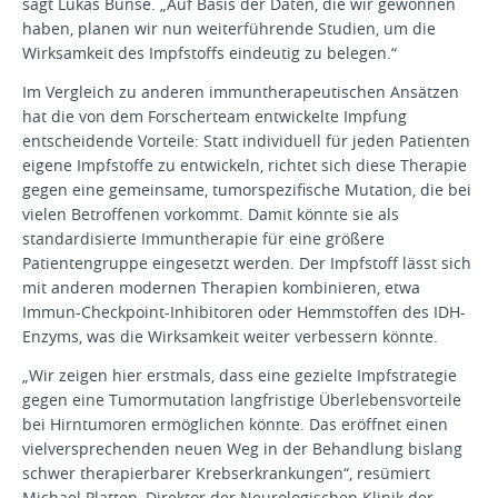
sagt Lukas Bunse. „Auf Basis der Daten, die wir gewonnen
haben, planen wir nun weiterführende Studien, um die
Wirksamkeit des Impfstoffs eindeutig zu belegen.“
Im Vergleich zu anderen immuntherapeutischen Ansätzen
hat die von dem Forscherteam entwickelte Impfung
entscheidende Vorteile: Statt individuell für jeden Patienten
eigene Impfstoffe zu entwickeln, richtet sich diese Therapie
gegen eine gemeinsame, tumorspezifische Mutation, die bei
vielen Betroffenen vorkommt. Damit könnte sie als
standardisierte Immuntherapie für eine größere
Patientengruppe eingesetzt werden. Der Impfstoff lässt sich
mit anderen modernen Therapien kombinieren, etwa
Immun-Checkpoint-Inhibitoren oder Hemmstoffen des IDH-
Enzyms, was die Wirksamkeit weiter verbessern könnte.
„Wir zeigen hier erstmals, dass eine gezielte Impfstrategie
gegen eine Tumormutation langfristige Überlebensvorteile
bei Hirntumoren ermöglichen könnte. Das eröffnet einen
vielversprechenden neuen Weg in der Behandlung bislang
schwer therapierbarer Krebserkrankungen“, resümiert
Michael Platten, Direktor der Neurologischen Klinik der