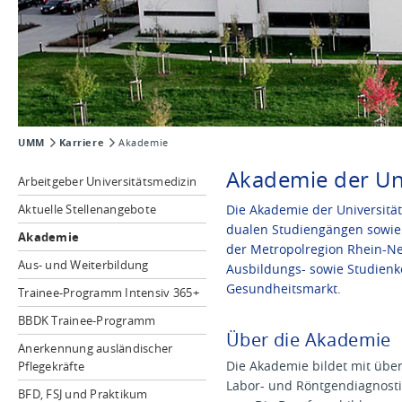
UMM
Karriere
Akademie
Akademie der Un
Arbeitgeber Universitätsmedizin
Aktuelle Stellenangebote
Die Akademie der Universitä
dualen Studiengängen sowie 
Akademie
der Metropolregion Rhein-Nec
Aus- und Weiterbildung
Ausbildungs- sowie Studienk
Gesundheitsmarkt.
Trainee-Programm Intensiv 365+
BBDK Trainee-Programm
Über die Akademie
Anerkennung ausländischer
Die Akademie bildet mit über
Pflegekräfte
Labor- und Röntgendiagnost
BFD, FSJ und Praktikum