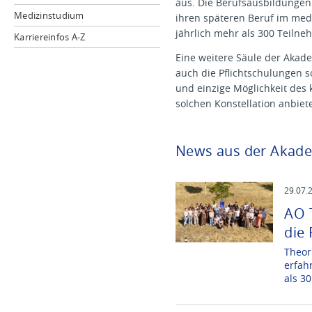
aus. Die Berufsausbildungen
Medizinstudium
ihren späteren Beruf im med
jährlich mehr als 300 Teiln
Karriereinfos A-Z
Eine weitere Säule der Akad
auch die Pflichtschulungen 
und einzige Möglichkeit des
solchen Konstellation anbiete
News aus der Akad
29.07.
AO 
die
Theor
erfah
als 3