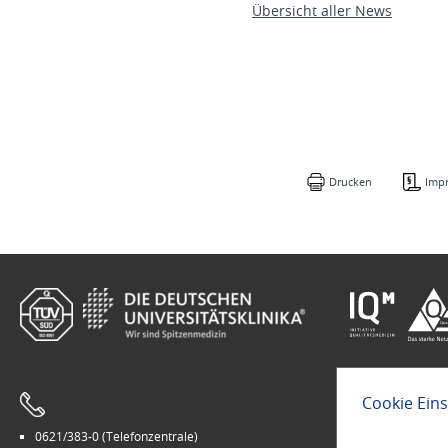
Übersicht aller News
Drucken
Imp
Cookie Ein
0621/383-0 (Telefonzentrale)
Leichte Sprach