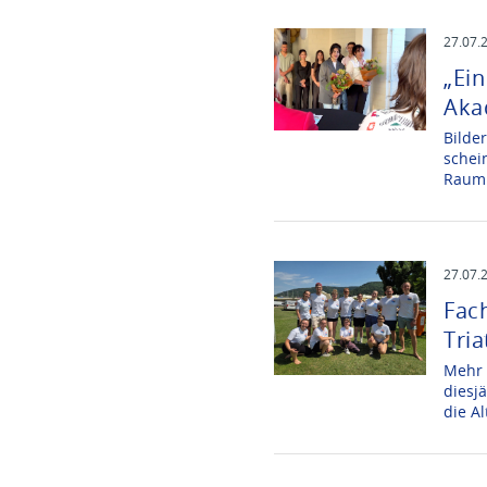
27.07.
„Ein
Aka
Bilde
schei
Raum 
27.07.
Fac
Tria
Mehr 
diesj
die A