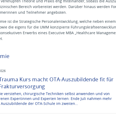
 verknüpfen Theorie und Praxis eng miteinander, sodass die Ausz
izinischen Bereich vorbereitet werden. Darüber hinaus werden For
ehmerinnen und Teilnehmer angeboten.
emie ist die Strategische Personalentwicklung, welche neben ein
sowie die eigens für die UMM konzipierte Führungskräfteentwicklu
 konsekutiven Erwerbs eines Executive MBA „Healthcare Managemen
t.
emie
2026
Trauma Kurs macht OTA-Auszubildende fit für
 Frakturversorgung
ie verstehen, chirurgische Techniken selbst anwenden und von
renen Expertinnen und Experten lernen: Ende Juli nahmen mehr
0 Auszubildende der OTA-Schule im zweiten…