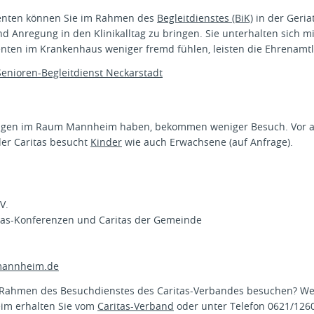
ienten können Sie im Rahmen des
Begleitdienstes (BiK)
in der Geria
d Anregung in den Klinikalltag zu bringen. Sie unterhalten sich m
enten im Krankenhaus weniger fremd fühlen, leisten die Ehrenamtl
enioren-Begleitdienst Neckarstadt
örigen im Raum Mannheim haben, bekommen weniger Besuch. Vor al
er Caritas besucht
Kinder
wie auch Erwachsene (auf Anfrage).
.V.
tas-Konferenzen und Caritas der Gemeinde
-mannheim.de
 Rahmen des Besuchdienstes des Caritas-Verbandes besuchen? Wei
eim erhalten Sie vom
Caritas-Verband
oder unter Telefon 0621/126