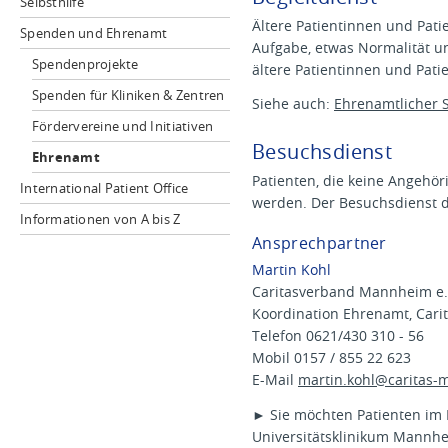
Selbsthilfe
Ältere Patientinnen und Pat
Spenden und Ehrenamt
Aufgabe, etwas Normalität un
Spendenprojekte
ältere Patientinnen und Pati
Spenden für Kliniken & Zentren
Siehe auch:
Ehrenamtlicher S
Fördervereine und Initiativen
Besuchsdienst
Ehrenamt
Patienten, die keine Angeh
International Patient Office
werden. Der Besuchsdienst d
Informationen von A bis Z
Ansprechpartner
Martin Kohl
Caritasverband Mannheim e
Koordination Ehrenamt, Cari
Telefon 0621/430 310 - 56
Mobil 0157 / 855 22 623
E-Mail
martin.kohl@
caritas
► Sie möchten Patienten im
Universitätsklinikum Mannh