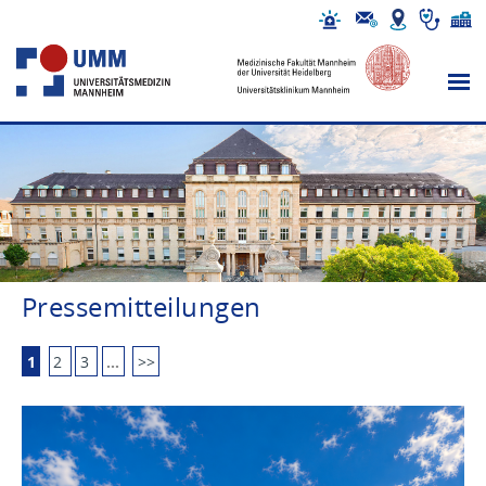
Pressemitteilungen
1
2
3
…
>>