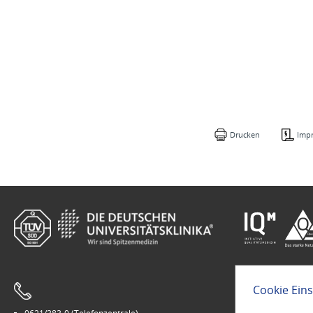
Drucken
Imp
Cookie Ein
0621/383-0 (Telefonzentrale)
Leichte Sprach