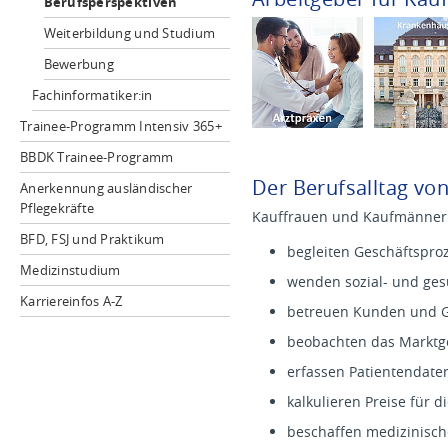
Berufsperspektiven
Weiterbildung und Studium
Bewerbung
Fachinformatiker:in
Trainee-Programm Intensiv 365+
BBDK Trainee-Programm
Der Berufsalltag vo
Anerkennung ausländischer
Pflegekräfte
Kauffrauen und Kaufmänner
BFD, FSJ und Praktikum
begleiten Geschäftspro
Medizinstudium
wenden sozial- und ges
Karriereinfos A-Z
betreuen Kunden und G
beobachten das Markt
erfassen Patientendate
kalkulieren Preise für 
beschaffen medizinisch